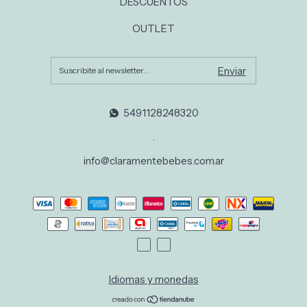
DESCUENTOS
OUTLET
5491128248320
.
info@claramentebebes.com.ar
Idiomas y monedas