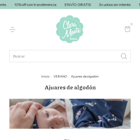
 GRATIS
3 cuotas sin interés
10% off con transferencia
ENVÍO GRATIS
0
Inicio
.
VERANO
.
Ajuares de algodón
Ajuares de algodón