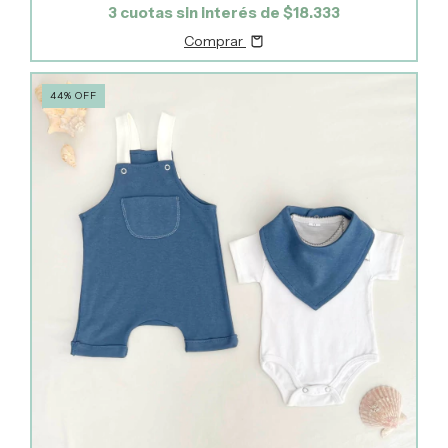
3
cuotas sin interés de
$18.333
Comprar
44
%
OFF