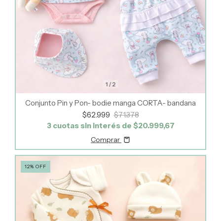
1
/
2
Conjunto Pin y Pon- bodie manga CORTA- bandana
$62.999
$71.378
3
cuotas sin interés de
$20.999,67
Comprar
12
%
OFF