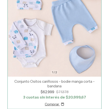
1
/
2
Conjunto Ositos cariñosos - bodie manga corta -
bandana
$62.999
$71.378
3
cuotas sin interés de
$20.999,67
Comprar