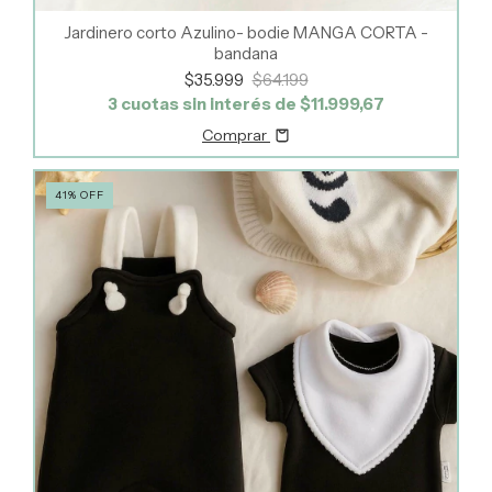
Jardinero corto Azulino- bodie MANGA CORTA -
bandana
$35.999
$64.199
3
cuotas sin interés de
$11.999,67
Comprar
41
%
OFF