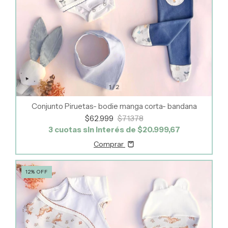
1
/
2
Conjunto Piruetas- bodie manga corta- bandana
$62.999
$71.378
3
cuotas sin interés de
$20.999,67
Comprar
12
%
OFF