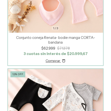
1
/
3
Conjunto coneja Renata- bodie manga CORTA-
bandana
$62.999
$71.378
3
cuotas sin interés de
$20.999,67
Comprar
12
%
OFF