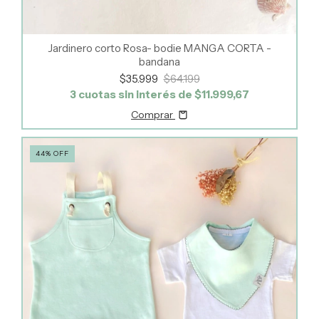
Jardinero corto Rosa- bodie MANGA CORTA -
bandana
$35.999
$64.199
3
cuotas sin interés de
$11.999,67
Comprar
44
%
OFF