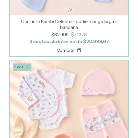
1
/
3
Conjunto Bambi Celeste - bodie manga larga -
bandana
$62.999
$71.378
3
cuotas sin interés de
$20.999,67
Comprar
12
%
OFF