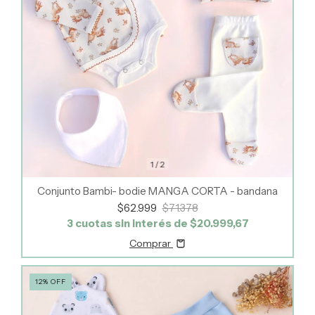
1
/
2
Conjunto Bambi- bodie MANGA CORTA - bandana
$62.999
$71.378
3
cuotas sin interés de
$20.999,67
Comprar
12
%
OFF