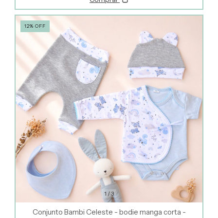
12
%
OFF
1
/
3
Conjunto Bambi Celeste - bodie manga corta -